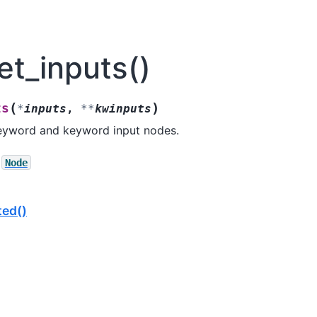
et_inputs()
(
)
ts
*
inputs
,
**
kwinputs
eyword and keyword input nodes.
Node
ted()